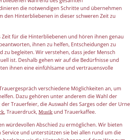
nterbliebenen während des gesamten
rdinieren die notwendigen Schritte und übernehmen
m den Hinterbliebenen in dieser schweren Zeit zu
Zeit für die Hinterbliebenen und hören ihnen genau
u beantworten, ihnen zu helfen, Entscheidungen zu
Bestattung und Bürokratie: Was
ern: Einfühlsamer
d zu begleiten. Wir verstehen, dass jeder Mensch
Angehörige rechtlich wissen müsse
icher Trauer
uell ist. Deshalb gehen wir auf die Bedürfnisse und
Wenn ein Mensch stirbt, gerät vieles
iebten Menschen
ten ihnen eine einfühlsame und vertrauensvolle
aus dem Gleichgewicht. Gedanken
auch für Kinder.
kreisen, Gefühle stehen im
eigt […]
 Trauergespräch verschiedene Möglichkeiten an, um
Vordergrund […]
 helfen. Dazu gehören unter anderem die Wahl der
 der Trauerfeier, die Auswahl des Sarges oder der Urne
mehr erfahren
ck
Musik
, Trauerdruck,
und Trauerkaffee.
inen würdevollen Abschied zu ermöglichen. Wir bieten
ervice und unterstützen sie bei allen rund um die