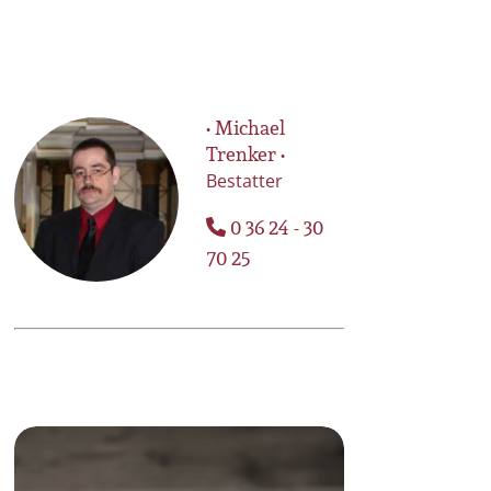
• Michael
Trenker •
Bestatter
0 36 24 - 30
70 25