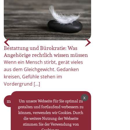
Letzte Ruhe im Wandel:
Abschied mit Per
Zukunftstrends in der
Individuelle Ges
Bestattungskultur
Trauerfeiern
n
Der Umgang mit dem Tod verändert
Wenn ein Mensch g
sich – leise, aber spürbar. Was lange
Stille zurück. Es 
Zeit von […]
Stimmen im Kopf,
mehr erfahren
mehr erfahren
X
Um unsere Webseite für Sie optimal zu
gestalten und fortlaufend verbessern zu
können, verwenden wir Cookies. Durch
die weitere Nutzung der Webseite
stimmen Sie der Verwendung von