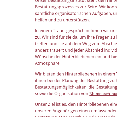
Unser Bestattungsinstitut steht den Hi
Bestattungsprozesses zur Seite. Wir koo
sämtliche organisatorischen Aufgaben, u
helfen und zu unterstützen.
In einem Trauergespräch nehmen wir uns 
zu. Wir sind für sie da, um ihre Fragen z
Wenn Kinder trau
Bestattungsinstitut Würdevoller
treffen und sie auf dem Weg zum Abschie
Umgang mit kindl
Abschied
anders trauert und jeder Abschied individ
Der Tod eines gel
Einfühlsame Trauerbegleitung und
Wünsche der Hinterbliebenen ein und bie
verändert vieles – 
pietätvolle Bestattungen Gehen Sie den
Atmosphäre.
Doch ihre Trauer z
Weg des Abschieds nicht allein – wir […]
Wir bieten den Hinterbliebenen in einem
ihnen bei der Planung der Bestattung zu
mehr erfahren
mehr erfahren
Bestattungsmöglichkeiten, die Gestaltung
Blumenschmu
sowie die Organisation von
Unser Ziel ist es, den Hinterbliebenen e
unseren Angehörigen einen umfassenden S