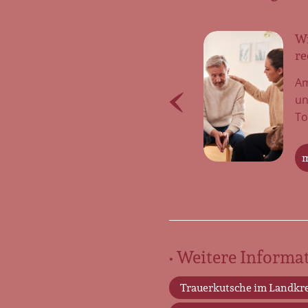
Bestattungsinstitut Würdevoller
Wi
Abschied
re
Einfühlsame Trauerbegleitung und
Am
pietätvolle Bestattungen Gehen Sie
un
den Weg des Abschieds nicht allein –
To
wir […]
m
mehr erfahren
• Weitere Informat
Trauerkutsche im Landkre