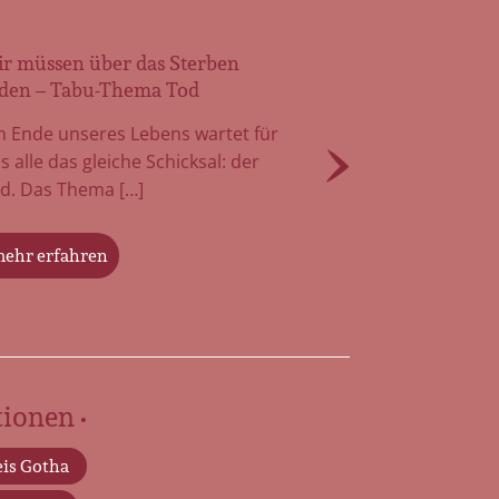
r müssen über das Sterben
Arbeit
den – Tabu-Thema Tod
Ihnen
 Ende unseres Lebens wartet für
Der To
s alle das gleiche Schicksal: der
fast i
d. Das Thema […]
nur we
ehr erfahren
mehr 
ionen •
is Gotha