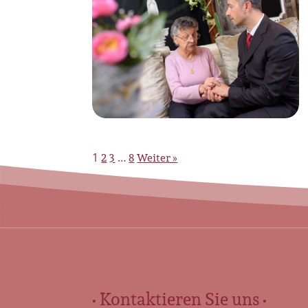
2
3
8
Weiter »
1
…
• Kontaktieren Sie uns •