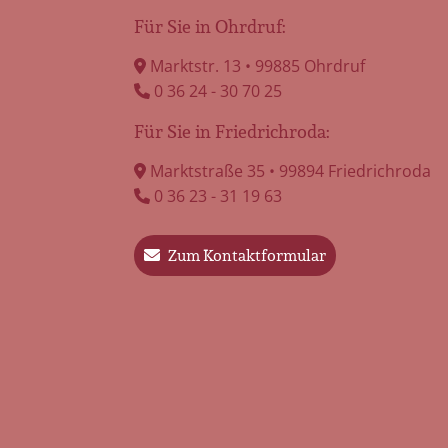
Für Sie in Ohrdruf:
Wenn Kinder trauern:
Marktstr. 13 • 99885 Ohrdruf
Einfühlsamer Umgang mit
0 36 24 - 30 70 25
kindlicher Trauer
Für Sie in Friedrichroda:
Der Tod eines geliebten Menschen
verändert vieles – auch für Kinder.
Marktstraße 35 • 99894 Friedrichroda
Doch ihre Trauer zeigt […]
0 36 23 - 31 19 63
mehr erfahren
Zum Kontaktformular