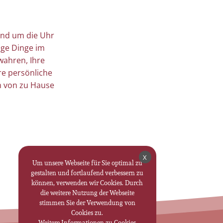
rund um die Uhr
ige Dinge im
wahren, Ihre
re persönliche
m von zu Hause
X
Um unsere Webseite für Sie optimal zu
gestalten und fortlaufend verbessern zu
können, verwenden wir Cookies. Durch
die weitere Nutzung der Webseite
stimmen Sie der Verwendung von
Cookies zu.
Weitere Informationen zu Cookies