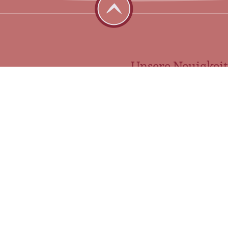
• Unsere Neuigkeit
Arbeiten im Trauerfall? Das steht
Ph
Ihnen zu
wi
u
Der Tod eines Angehörigen wirft uns
We
fast immer aus der Bahn. Meist bleibt
ve
nur wenig […]
ko
Vo
mehr erfahren
m