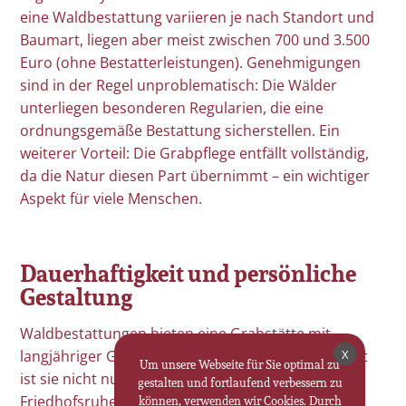
eine Waldbestattung variieren je nach Standort und
Baumart, liegen aber meist zwischen 700 und 3.500
Euro (ohne Bestatterleistungen). Genehmigungen
sind in der Regel unproblematisch: Die Wälder
unterliegen besonderen Regularien, die eine
ordnungsgemäße Bestattung sicherstellen. Ein
weiterer Vorteil: Die Grabpflege entfällt vollständig,
da die Natur diesen Part übernimmt – ein wichtiger
Aspekt für viele Menschen.
Dauerhaftigkeit und persönliche
Gestaltung
Waldbestattungen bieten eine Grabstätte mit
X
langjähriger Gültigkeit – meist über 99 Jahre. Damit
Um unsere Webseite für Sie optimal zu
ist sie nicht nur eine Alternative zur klassischen
gestalten und fortlaufend verbessern zu
können, verwenden wir Cookies. Durch
Friedhofsruhezeit, sondern auch ein