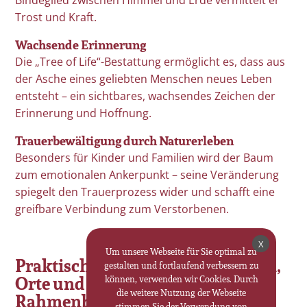
Trost und Kraft.
Wachsende Erinnerung
Die „Tree of Life“-Bestattung ermöglicht es, dass aus
der Asche eines geliebten Menschen neues Leben
entsteht – ein sichtbares, wachsendes Zeichen der
Erinnerung und Hoffnung.
Trauerbewältigung durch Naturerleben
Besonders für Kinder und Familien wird der Baum
zum emotionalen Ankerpunkt – seine Veränderung
spiegelt den Trauerprozess wider und schafft eine
greifbare Verbindung zum Verstorbenen.
X
Um unsere Webseite für Sie optimal zu
Praktische Umsetzung: Verfahren,
gestalten und fortlaufend verbessern zu
Orte und rechtliche
können, verwenden wir Cookies. Durch
die weitere Nutzung der Webseite
Rahmenbedingungen
stimmen Sie der Verwendung von