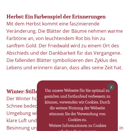
Herbst: Ein Farbenspiel der Erinnerungen
Mit dem Herbst kommt eine faszinierende
Veränderung. Die Blätter der Bäume nehmen warme
Farbtöne an, von leuchtendem Rot bis hin zu
sanftem Gold. Der Friedwald wird zu einem Ort des
Abschieds und der Dankbarkeit für das Vergangene.
Die fallenden Blätter symbolisieren den Zyklus des
Lebens und erinnern daran, dass alles seine Zeit hat.
X
Winter: Stille und Besinnung
Um unsere Webseite für Sie optimal zu
gestalten und fortlaufend verbessern zu
Der Winter hüllt den Friedwald in eine sanfte Stille.
können, verwenden wir Cookies. Durch
Schnee bedeckt die natürlichen Gräber und die
die weitere Nutzung der Webseite
Umgebung wird von Ruhe und Frieden erfüllt. Die
stimmen Sie der Verwendung von
Cookies zu.
klare Luft und die kahlen Bäume lassen Raum für
Weitere Informationen zu Cookies
Besinnung und Erinnerung. Kerzenlichter leuchten in