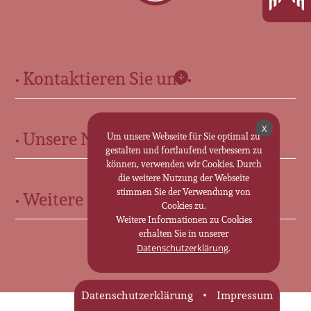
• Kontaktieren Sie uns •
Für Sie in Ohrdruf:
X
• Unsere Neuigkeiten •
Marktstr. 13 • 99885 Ohrdruf
Um unsere Webseite für Sie optimal zu
gestalten und fortlaufend verbessern zu
0 36 24 - 30 70 25
können, verwenden wir Cookies. Durch
Für Sie in Friedrichroda:
die weitere Nutzung der Webseite
stimmen Sie der Verwendung von
• Weitere Informationen •
Cookies zu.
Marktstraße 35 • 99894 Friedrichroda
Weitere Informationen zu Cookies
0 36 23 - 31 19 63
Trauerkutsche im Landkreis Gotha
erhalten Sie in unserer
.
Datenschutzerklärung
Bestattungen im Landkreis Gotha
Zum Kontaktformular
Bestattungsinstitut im Landkreis Gotha
Datenschutzerklärung
Impressum
Bestatter in Tambach-Dietharz