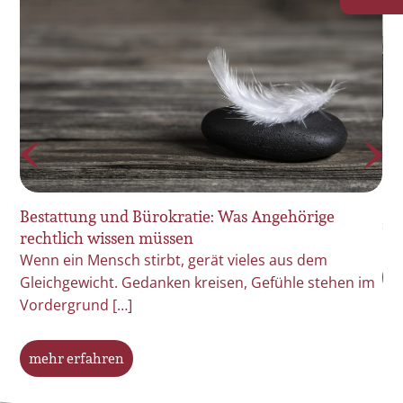
Le
Be
De
Bestattung und Bürokratie: Was Angehörige
it
sp
rechtlich wissen müssen
Wenn ein Mensch stirbt, gerät vieles aus dem
s –
m
Gleichgewicht. Gedanken kreisen, Gefühle stehen im
Vordergrund […]
mehr erfahren