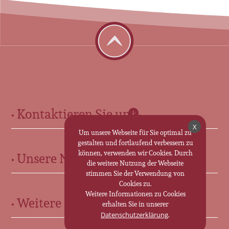
• Kontaktieren Sie uns •
X
Für Sie in Ohrdruf:
Um unsere Webseite für Sie optimal zu
gestalten und fortlaufend verbessern zu
können, verwenden wir Cookies. Durch
• Unsere Neuigkeiten •
Marktstr. 13 • 99885 Ohrdruf
die weitere Nutzung der Webseite
0 36 24 - 30 70 25
stimmen Sie der Verwendung von
Cookies zu.
Für Sie in Friedrichroda:
Weitere Informationen zu Cookies
• Weitere Informationen •
erhalten Sie in unserer
Marktstraße 35 • 99894 Friedrichroda
.
Datenschutzerklärung
0 36 23 - 31 19 63
Trauerkutsche im Landkreis Gotha