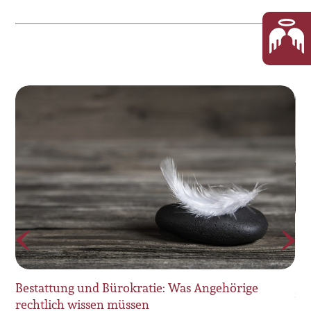
Le
Be
De
Bestattung und Bürokratie: Was Angehörige
it
sp
rechtlich wissen müssen