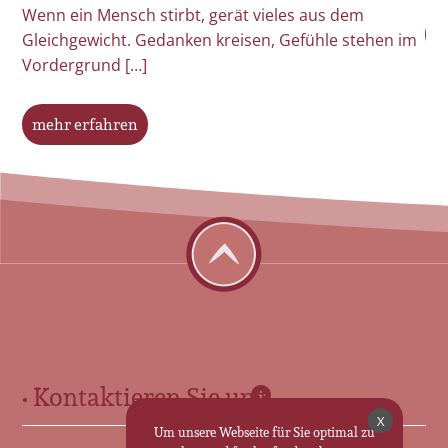
Wenn ein Mensch stirbt, gerät vieles aus dem
s –
m
Gleichgewicht. Gedanken kreisen, Gefühle stehen im
Vordergrund […]
mehr erfahren
• Kontaktieren Sie uns •
X
Um unsere Webseite für Sie optimal zu
Für Sie in Ohrdruf: