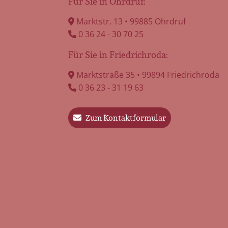
Für Sie in Ohrdruf:
Wenn Kinder trauern:
Marktstr. 13 • 99885 Ohrdruf
Einfühlsamer Umgang mit
0 36 24 - 30 70 25
kindlicher Trauer
Für Sie in Friedrichroda:
Der Tod eines geliebten Menschen
verändert vieles – auch für Kinder.
Marktstraße 35 • 99894 Friedrichroda
Doch ihre Trauer zeigt […]
0 36 23 - 31 19 63
mehr erfahren
Zum Kontaktformular