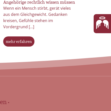
Angehörige rechtlich wissen müssen
Der Umgang mit 
Wenn ein Mensch stirbt, gerät vieles
sich – leise, aber
aus dem Gleichgewicht. Gedanken
Zeit von […]
kreisen, Gefühle stehen im
Vordergrund […]
mehr erfahren
mehr erfahren
en •