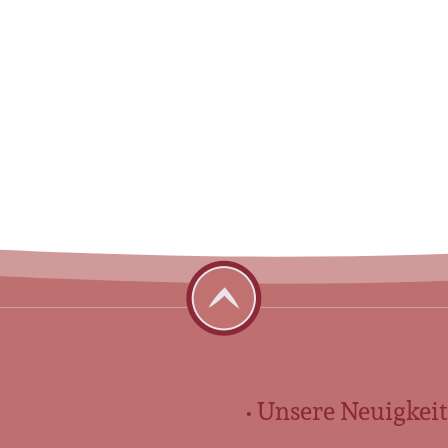
Umgang mit kindlicher Trauer
Der Tod eines geliebten Menschen
rbegleitung und
verändert vieles – auch für Kinder.
tungen Gehen Sie den
Doch ihre Trauer zeigt […]
icht allein – wir […]
mehr erfahren
• Unsere Neuigkeit