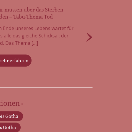
r müssen über das Sterben
Arbeit
den – Tabu-Thema Tod
Ihnen
 Ende unseres Lebens wartet für
Der To
s alle das gleiche Schicksal: der
fast i
d. Das Thema […]
nur we
ehr erfahren
mehr 
ionen •
is Gotha
s Gotha