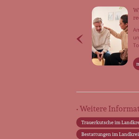
Bestattungsinstitut Würdevoller
Wi
Abschied
re
Einfühlsame Trauerbegleitung und
Am
pietätvolle Bestattungen Gehen Sie
un
den Weg des Abschieds nicht allein –
To
wir […]
m
mehr erfahren
• Weitere Informat
Trauerkutsche im Landkre
Bestattungen im Landkrei