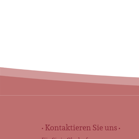
Abschied
Einfühlsame Traue
pietätvolle Bestat
Weg des Abschieds n
mehr erfahren
• Kontaktieren Sie uns •