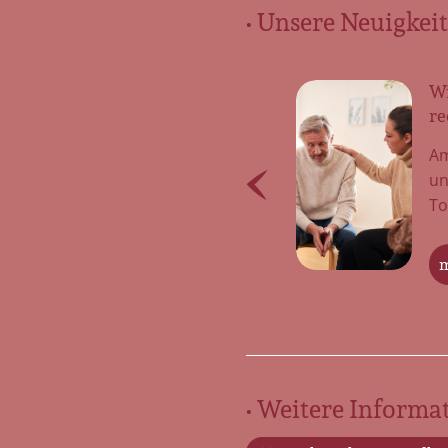
• Unsere Neuigkeit
Wir müssen über das Sterben
Ar
reden – Tabu-Thema Tod
Ih
Am Ende unseres Lebens wartet für
De
uns alle das gleiche Schicksal: der
fa
Tod. Das Thema […]
nu
mehr erfahren
m
• Weitere Informat