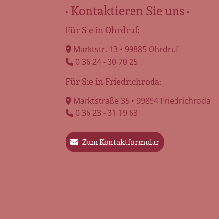
• Kontaktieren Sie uns •
Für Sie in Ohrdruf:
Bestattungsinstitut Würdevoller
Marktstr. 13 • 99885 Ohrdruf
Abschied
0 36 24 - 30 70 25
Einfühlsame Trauerbegleitung und
Für Sie in Friedrichroda:
pietätvolle Bestattungen Gehen Sie
den Weg des Abschieds nicht allein –
Marktstraße 35 • 99894 Friedrichroda
wir […]
0 36 23 - 31 19 63
mehr erfahren
Zum Kontaktformular