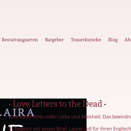
Bestattungsarten
Ratgeber
Trauerkutsche
Blog
Ab
• Love Letters to the Dead •
Eine Geschichte voller Liebe und Weisheit: Das beeind
Es beginnt mit einem Brief. Laurel soll für ihren Englis