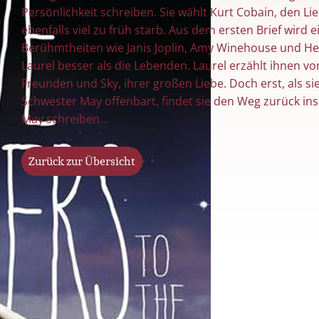
Persönlichkeit schreiben. Sie wählt Kurt Cobain, den Li
ebenfalls viel zu früh starb. Aus dem ersten Brief wird 
Berühmtheiten wie Janis Joplin, Amy Winehouse und He
Laurel besser als die Lebenden. Laurel erzählt ihnen v
Freunden und Sky, ihrer großen Liebe. Doch erst, als si
Schwester May offenbart, findet sie den Weg zurück ins
May schreiben…
Zurück zur Übersicht