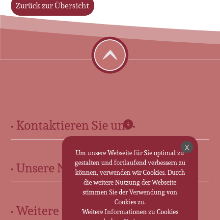
Zurück zur Übersicht
• Kontaktieren Sie uns •
Für Sie in Ohrdruf:
X
Um unsere Webseite für Sie optimal zu
gestalten und fortlaufend verbessern zu
• Unsere Neuigkeiten •
Marktstr. 13 • 99885 Ohrdruf
können, verwenden wir Cookies. Durch
0 36 24 - 30 70 25
die weitere Nutzung der Webseite
stimmen Sie der Verwendung von
Für Sie in Friedrichroda:
Cookies zu.
• Weitere Informationen •
Weitere Informationen zu Cookies
Marktstraße 35 • 99894 Friedrichroda