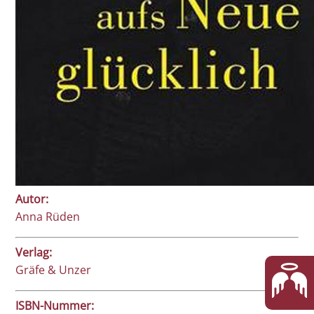
Autor:
Anna Rüden
Verlag:
Gräfe & Unzer
ISBN-Nummer: