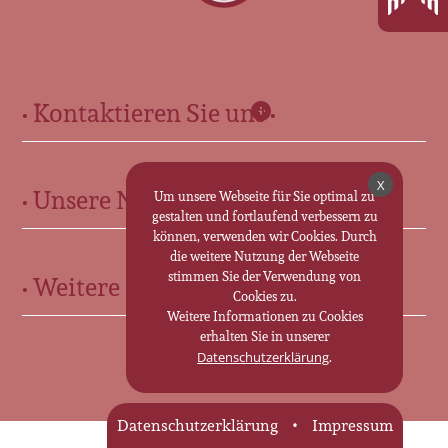
• Kontaktieren Sie uns •
Für Sie in Ohrdruf:
X
• Unsere Neuigkeiten •
Marktstr. 13 • 99885 Ohrdruf
Um unsere Webseite für Sie optimal zu
gestalten und fortlaufend verbessern zu
0 36 24 - 30 70 25
können, verwenden wir Cookies. Durch
Für Sie in Friedrichroda:
die weitere Nutzung der Webseite
stimmen Sie der Verwendung von
• Weitere Informationen •
Cookies zu.
Marktstraße 35 • 99894 Friedrichroda
Weitere Informationen zu Cookies
0 36 23 - 31 19 63
Trauerkutsche im Landkreis Gotha
erhalten Sie in unserer
.
Datenschutzerklärung
Bestattungen im Landkreis Gotha
Zum Kontaktformular
Bestattungsinstitut im Landkreis Gotha
Datenschutzerklärung
Impressum
Bestatter in Tambach-Dietharz