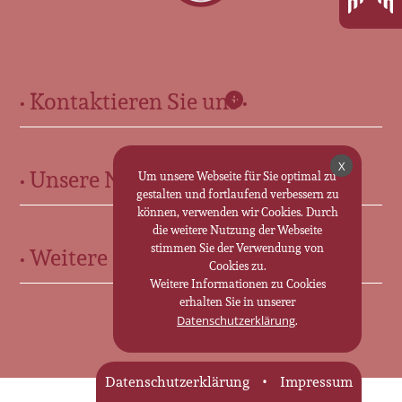
• Kontaktieren Sie uns •
Für Sie in Ohrdruf:
X
• Unsere Neuigkeiten •
Marktstr. 13 • 99885 Ohrdruf
Um unsere Webseite für Sie optimal zu
gestalten und fortlaufend verbessern zu
0 36 24 - 30 70 25
können, verwenden wir Cookies. Durch
Für Sie in Friedrichroda:
die weitere Nutzung der Webseite
stimmen Sie der Verwendung von
• Weitere Informationen •
Cookies zu.
Marktstraße 35 • 99894 Friedrichroda
Weitere Informationen zu Cookies
0 36 23 - 31 19 63
Trauerkutsche im Landkreis Gotha
erhalten Sie in unserer
.
Datenschutzerklärung
Bestattungen im Landkreis Gotha
Zum Kontaktformular
Bestattungsinstitut im Landkreis Gotha
Datenschutzerklärung
Impressum
Bestatter in Tambach-Dietharz