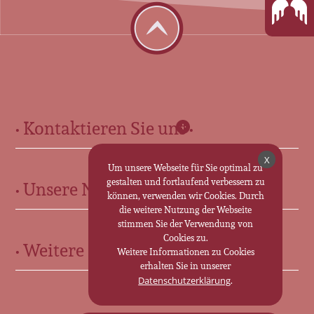
• Kontaktieren Sie uns •
Für Sie in Ohrdruf:
X
Um unsere Webseite für Sie optimal zu
gestalten und fortlaufend verbessern zu
• Unsere Neuigkeiten •
Marktstr. 13 • 99885 Ohrdruf
können, verwenden wir Cookies. Durch
0 36 24 - 30 70 25
die weitere Nutzung der Webseite
stimmen Sie der Verwendung von
Für Sie in Friedrichroda:
Cookies zu.
• Weitere Informationen •
Weitere Informationen zu Cookies
Marktstraße 35 • 99894 Friedrichroda
erhalten Sie in unserer
0 36 23 - 31 19 63
Trauerkutsche im Landkreis Gotha
.
Datenschutzerklärung
Bestattungen im Landkreis Gotha