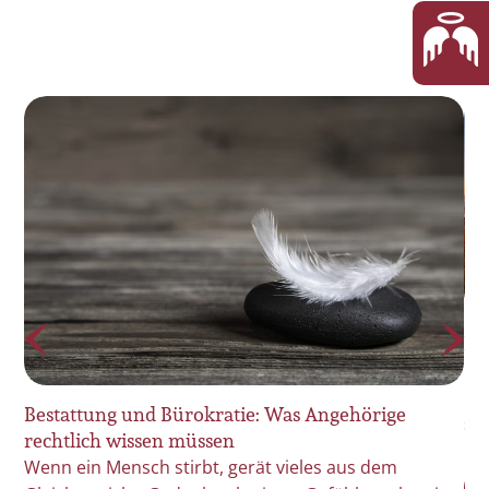
Le
Be
De
Bestattung und Bürokratie: Was Angehörige
it
sp
rechtlich wissen müssen
Wenn ein Mensch stirbt, gerät vieles aus dem
s –
m