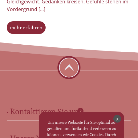
Gleichgewicht. Gedanken kreisen, Gefühle stehen im
Vordergrund […]
mehr erfahren
• Kontaktieren Sie uns •
X
Um unsere Webseite für Sie optimal zu
Für Sie in Ohrdruf:
gestalten und fortlaufend verbessern zu
können, verwenden wir Cookies. Durch
Marktstr. 13 • 99885 Ohrdruf